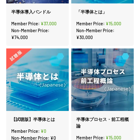
半導体導入バンドル
「半導体とは」
セール価格
セール価格
Member Price:
¥37,000
Member Price:
¥15,000
Non-Member Price:
Non-Member Price:
¥74,000
¥30,000
【試聴版】半導体とは
半導体プロセス・前工程概
論
セール価格
Member Price:
¥0
セール価格
Member Price:
¥15,000
Non-Member Price:
¥0