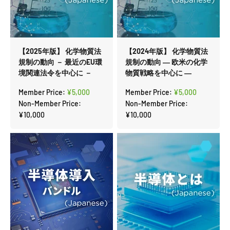
【2025年版】 化学物質法
【2024年版】 化学物質法
規制の動向 － 最近のEU環
規制の動向 ― 欧米の化学
境関連法令を中心に －
物質戦略を中心に ―
セール価格
セール価格
Member Price:
¥5,000
Member Price:
¥5,000
Non-Member Price:
Non-Member Price:
¥10,000
¥10,000