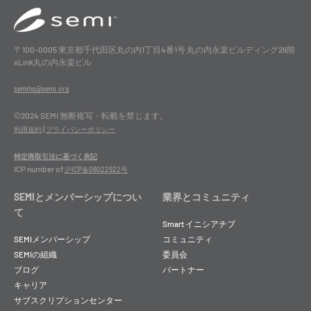
〒100-0005 東京都千代田区丸の内1丁目4番1号 丸の内永楽ビルディング26階
xLink丸の内永楽ビル
semihq@semi.org
©2024 SEMI 無断複写・転載を禁じます。
|
利用規約
プライバシーポリシー
特定商取引法に基づく表記
ICP number of
沪ICP备06022522号
SEMIとメンバーシップについ
業界とコミュニティ
て
Smart イニシアチブ
SEMIメンバーシップ
コミュニティ
SEMIの組織
委員会
ブログ
パートナー
キャリア
サブスクリプションセンター