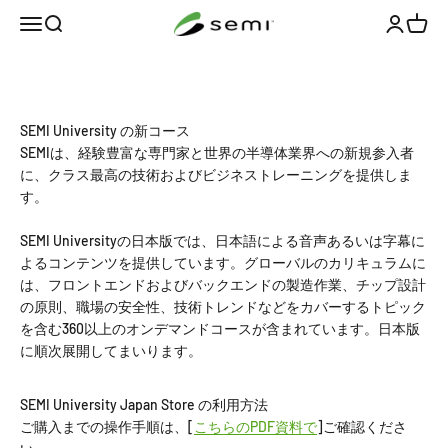
コンテンツへスキップ
semi-jp
メニューを開く
検索を開く
アカウン
カート
生涯学習の旅を続けましょう
SEMI University の新コース
SEMIは、経験豊富な専門家と世界の半導体業界への新規参入者
に、クラス最高の技術およびビジネストレーニングを提供しま
す。
SEMI Universityの日本版では、日本語による音声あるいは字幕に
よるコンテンツを提供しています。グローバルのカリキュラムに
は、フロントエンドおよびバックエンドの製造作業、チップ設計
の原則、職場の安全性、技術トレンドなどをカバーするトピック
を含む360以上のオンデマンドコースが含まれています。日本版
に順次展開してまいります。
SEMI University Japan Store の利用方法
ご購入までの操作手順は、[
こちらのPDF資料で
]ご確認くださ