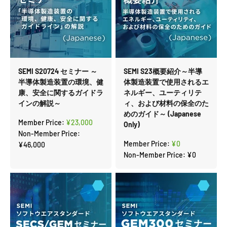
SEMI S20724 セミナー ～
SEMI S23概要紹介～半導
半導体製造装置の環境、健
体製造装置で使用されるエ
康、安全に関するガイドラ
ネルギー、ユーティリテ
インの解説～
ィ、および材料の保全のた
めのガイド～ (Japanese
セール価格
Member Price:
¥23,000
Only)
Non-Member Price:
セール価格
Member Price:
¥0
¥46,000
Non-Member Price:
¥0