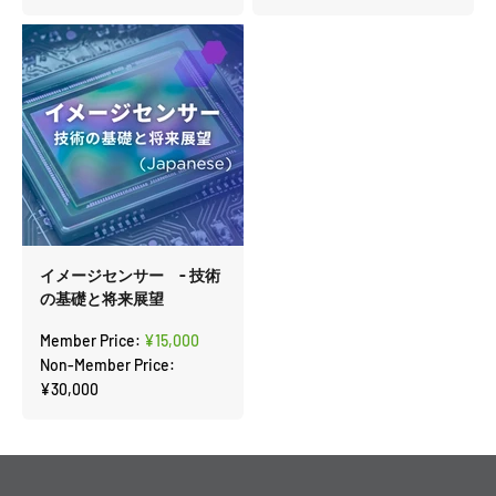
イメージセンサー - 技術
の基礎と将来展望
セール価格
Member Price:
¥15,000
Non-Member Price:
¥30,000